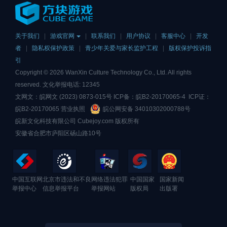
关于我们
|
游戏官网
|
联系我们
|
用户协议
|
客服中心
|
开发
者
|
隐私权保护政策
|
青少年关爱与家长监护工程
|
版权保护投诉指
引
Copyright ©
2026
WanXin Culture Technology Co., Ltd. All rights
reserved. 文化举报电话: 12345
文网文：皖网文 (2023) 0873-015号 ICP备：
皖B2-20170065-4
ICP证：
皖B2-20170065
营业执照
皖公网安备 34010302000788号
皖新文化科技有限公司 Cubejoy.com 版权所有
安徽省合肥市庐阳区砀山路10号
中国互联网
北京市违法和不良
网络违法犯罪
中国国家
国家新闻
举报中心
信息举报平台
举报网站
版权局
出版署